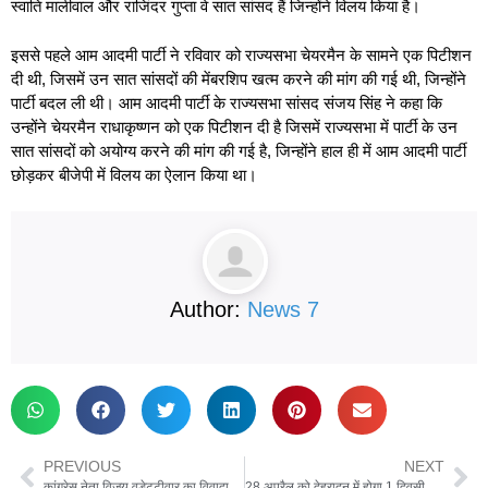
स्वाति मालीवाल और राजिंदर गुप्ता वे सात सांसद हैं जिन्होंने विलय किया है।
इससे पहले आम आदमी पार्टी ने रविवार को राज्यसभा चेयरमैन के सामने एक पिटीशन
दी थी, जिसमें उन सात सांसदों की मेंबरशिप खत्म करने की मांग की गई थी, जिन्होंने
पार्टी बदल ली थी। आम आदमी पार्टी के राज्यसभा सांसद संजय सिंह ने कहा कि
उन्होंने चेयरमैन राधाकृष्णन को एक पिटीशन दी है जिसमें राज्यसभा में पार्टी के उन
सात सांसदों को अयोग्य करने की मांग की गई है, जिन्होंने हाल ही में आम आदमी पार्टी
छोड़कर बीजेपी में विलय का ऐलान किया था।
Author:
News 7
PREVIOUS
NEXT
कांग्रेस नेता विजय वडेट्टीवार का विवादास्पद बयान, ट्रंप पर हमले को सही ठहराया, बोले, ‘भारत में भी ऐसा ही माहौल’
28 अप्रैल को देहरादून में होगा 1 दिवसीय विशेष सत्र, स्पीकर ने की तैयारियों को लेकर बैठक, DGP और मुख्य सचिव रहे मौजूद