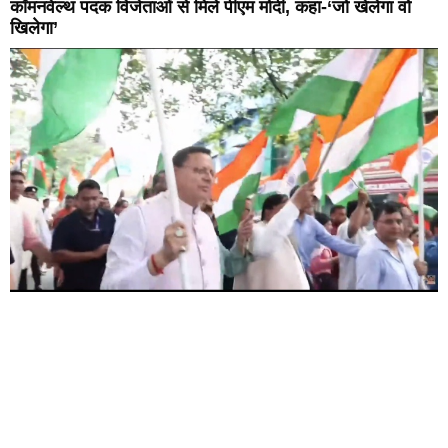
कॉमनवेल्थ पदक विजेताओं से मिले पीएम मोदी, कहा-‘जो खेलेगा वो
खिलेगा’