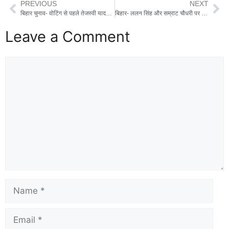
PREVIOUS
NEXT
बिहार चुनाव- वोटिंग से पहले तेजस्वी यादव का बड़ा ऐलान, महिलाओं को 30 हजार रुपये, किसानों को फ्री बिजली
बिहार- ललन सिंह और सम्राट चौधरी पर FIR दर्ज, मोकामा में रोड शो में 48 गाड़ियों का था काफिला
Leave a Comment