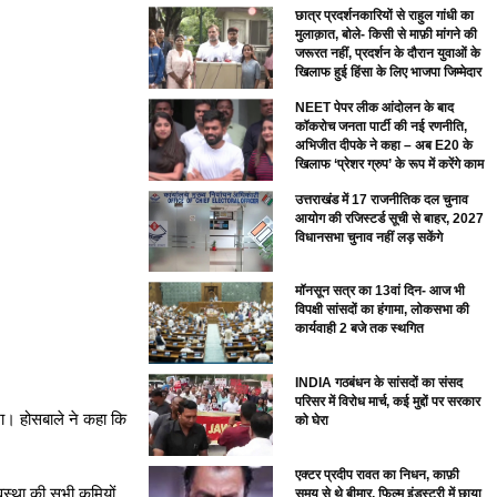
छात्र प्रदर्शनकारियों से राहुल गांधी का
मुलाक़ात, बोले- किसी से माफ़ी मांगने की
जरूरत नहीं, प्रदर्शन के दौरान युवाओं के
खिलाफ हुई हिंसा के लिए भाजपा जिम्मेदार
NEET पेपर लीक आंदोलन के बाद
कॉकरोच जनता पार्टी की नई रणनीति,
अभिजीत दीपके ने कहा – अब E20 के
खिलाफ ‘प्रेशर ग्रुप’ के रूप में करेंगे काम
उत्तराखंड में 17 राजनीतिक दल चुनाव
आयोग की रजिस्टर्ड सूची से बाहर, 2027
विधानसभा चुनाव नहीं लड़ सकेंगे
मॉनसून सत्र का 13वां दिन- आज भी
विपक्षी सांसदों का हंगामा, लोकसभा की
कार्यवाही 2 बजे तक स्थगित
INDIA गठबंधन के सांसदों का संसद
परिसर में विरोध मार्च, कई मुद्दों पर सरकार
खा। होसबाले ने कहा कि
को घेरा
एक्टर प्रदीप रावत का निधन, काफ़ी
वस्था की सभी कमियों
समय से थे बीमार, फिल्म इंडस्ट्री में छाया