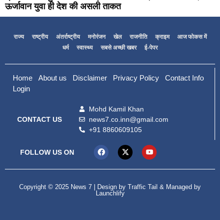
ऊर्जावान युवा ही देश की असली ताकत
राज्य
राष्ट्रीय
अंतर्राष्ट्रीय
मनोरंजन
खेल
राजनीति
क्राइम
आज फोकस में
धर्म
स्वास्थ्य
सबसे अच्छी खबर
ई-पेपर
Home
About us
Disclaimer
Privacy Policy
Contact Info
Login
Mohd Kamil Khan
news7.co.inn@gmail.com
CONTACT US
+91 8860609105
FOLLOW US ON
Copyright © 2025 News 7 | Design by
Traffic Tail
& Managed by
Launchlify
99marketing tips
Digital Convey