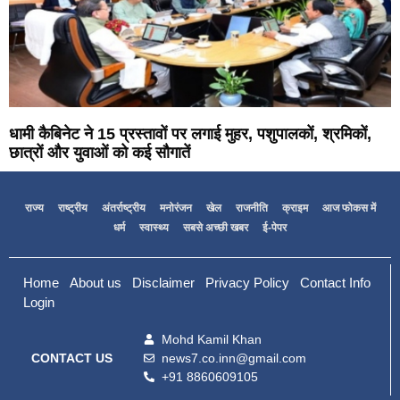
धामी कैबिनेट ने 15 प्रस्तावों पर लगाई मुहर, पशुपालकों, श्रमिकों,
छात्रों और युवाओं को कई सौगातें
राज्य
राष्ट्रीय
अंतर्राष्ट्रीय
मनोरंजन
खेल
राजनीति
क्राइम
आज फोकस में
धर्म
स्वास्थ्य
सबसे अच्छी खबर
ई-पेपर
Home
About us
Disclaimer
Privacy Policy
Contact Info
Login
Mohd Kamil Khan
news7.co.inn@gmail.com
CONTACT US
+91 8860609105