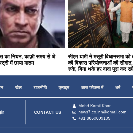
ावत का निधन, काफ़ी समय से थे
सीएम धामी ने मसूरी विधानसभा को
्ट्री में छाया मातम
की विकास परियोजनाओं की सौगात,
रुके, बिना थके हर वादा पूरा कर र
जन
खेल
राजनीति
क्राइम
आज फोकस में
धर्म
Mohd Kamil Khan
in
news7.co.inn@gmail.com
CONTACT US
+91 8860609105