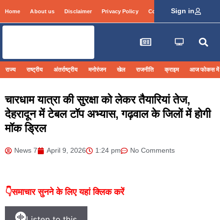
Sign in
Home
About us
Disclaimer
Privacy Policy
Contact Info
Login
राज्य
राष्ट्रीय
अंतर्राष्ट्रीय
मनोरंजन
खेल
राजनीति
क्राइम
आज फोकस में
चारधाम यात्रा की सुरक्षा को लेकर तैयारियां तेज,
देहरादून में टेबल टॉप अभ्यास, गढ़वाल के जिलों में होगी
मॉक ड्रिल
News 7
April 9, 2026
1:24 pm
No Comments
👇समाचार सुनने के लिए यहां क्लिक करें
Listen to this