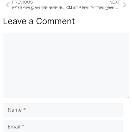
PREVIOUS
NEXT
कर्नाटक रवाना हुए मध्य प्रदेश कांग्रेस के विधायक, बेंगलुरु में 9 दिन रहेंगे रिसॉर्ट में, बीजेपी पर खरीद-फरोख्त का आरोप
CM धामी ने किया ‘मेरी योजना’ पुस्तक के ऑडियो संस्करण का शुभारंभ, कहा – जनकल्याणकारी योजनाएं अब होंगी और अधिक सुलभ
Leave a Comment