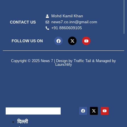
Mohd Kamil Khan
news7.co.inn@gmail.com
CONTACT US
+91 8860609105
FOLLOW US ON
Copyright © 2025 News 7 | Design by
Traffic Tail
& Managed by
Launchlify
99marketing tips
Digital Convey
lexifo
दिल्ली