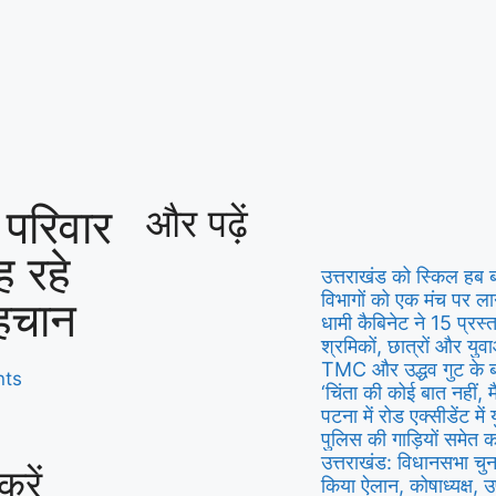
ि परिवार
और पढ़ें
 रहे
उत्तराखंड को स्किल हब ब
विभागों को एक मंच पर लाने
पहचान
धामी कैबिनेट ने 15 प्रस्
श्रमिकों, छात्रों और युव
TMC और उद्धव गुट के बाग
ts
‘चिंता की कोई बात नहीं, म
पटना में रोड एक्सीडेंट मे
पुलिस की गाड़ियों समेत क
उत्तराखंड: विधानसभा चुना
रें
किया ऐलान, कोषाध्यक्ष, उ