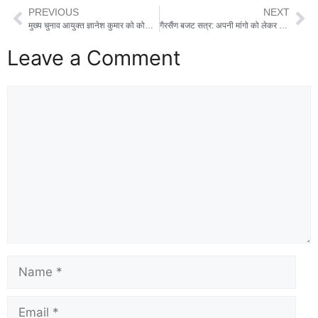
PREVIOUS
NEXT
मुख्य चुनाव आयुक्त ज्ञानेश कुमार को कोलकाता में करना पड़ा विरोध का सामना, कालीघाट मंदिर के बाहर दिखाए गए काले झंडे, ‘वापस जाओ’ के नारे लगे’
गैरसैंण बजट सत्र: अपनी मांगो को लेकर UKD कार्यकर्ताओं ने किया विरोध प्रदर्शन , पुलिस को रोकने के लिए छोड़ना पड़ा वाटर कैनन
Leave a Comment