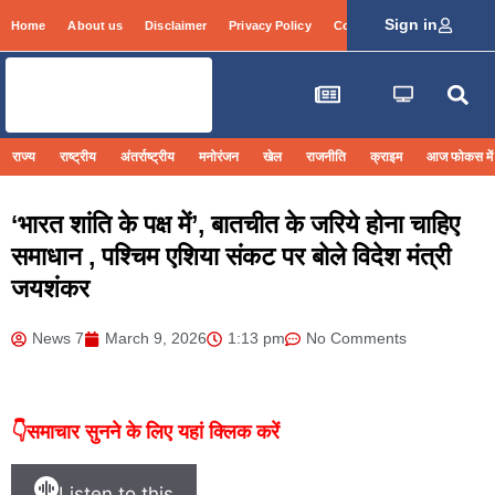
Sign in
Home
About us
Disclaimer
Privacy Policy
Contact Info
Login
राज्य
राष्ट्रीय
अंतर्राष्ट्रीय
मनोरंजन
खेल
राजनीति
क्राइम
आज फोकस में
‘भारत शांति के पक्ष में’, बातचीत के जरिये होना चाहिए
समाधान , पश्चिम एशिया संकट पर बोले विदेश मंत्री
जयशंकर
News 7
March 9, 2026
1:13 pm
No Comments
👇समाचार सुनने के लिए यहां क्लिक करें
Listen to this