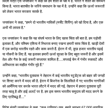
विदेश मंत्री एस जयशंकर ने कहा कि हम शांति के पक्ष में हैं. भारत ने शांति का समर्थन
किया है. भारत बातचीत के जरिये समाधान के पक्ष में है. उन्होंने कहा कि ऊर्जा जरूरतों
को लेकर भारत सरकार सतर्क है.
जयशंकर ने कहा, “हमने दो भारतीय नाविकों (मर्चेंट शिपिंग) को खो दिया है, और एक
अभी भी लापता है.”
एस जयशंकर ने कहा कि यह संघर्ष भारत के लिए खास चिंता की बात है. हम पड़ोसी
इलाका हैं, और पश्चिम एशिया में स्थिरता बनाए रखना हमारी साफ चिंता है. खाड़ी देशों
में एक करोड़ भारतीय रहते और काम करते हैं. ईरान में भी, कुछ हजार भारतीय पढ़ाई
या नौकरी के लिए हैं. यह इलाका हमारी ऊर्जा सुरक्षा के लिए बहुत जरूरी है और इसमें
तेल और गैस के कई जरूरी सप्लायर शामिल हैं….सप्लाई चेन में गंभीर रुकावटें और
अस्थिरता का माहौल गंभीर मुद्दे हैं.”
उन्होंने कहा, “भारतीय दूतावास ने तेहरान में कई भारतीय स्टूडेंट्स को बाहर की जगहों
पर शिफ्ट करने में मदद की है. ईरान में बिजनेस के सिलसिले में गए भारतीय नागरिकों
को आर्मेनिया पार करके भारत लौटने में मदद की गई. तेहरान में हमारा दूतावास पूरी
तरह चालू है और हाई अलर्ट पर है. हम इस समय भारतीय समुदाय की मदद करने के
लिए प्रतिबद्ध हैं…”
विदेश मंत्री जयशंकर ने कहा, “कल (रविवार) तक, हमारे लगभग 67,000 नागरिक