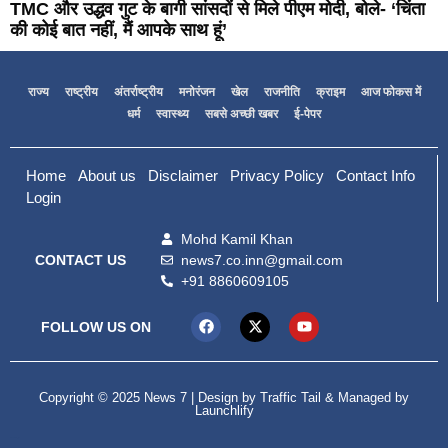
TMC और उद्धव गुट के बागी सांसदों से मिले पीएम मोदी, बोले- ‘चिंता
की कोई बात नहीं, मैं आपके साथ हूं’
राज्य
राष्ट्रीय
अंतर्राष्ट्रीय
मनोरंजन
खेल
राजनीति
क्राइम
आज फोकस में
धर्म
स्वास्थ्य
सबसे अच्छी खबर
ई-पेपर
Home
About us
Disclaimer
Privacy Policy
Contact Info
Login
Mohd Kamil Khan
news7.co.inn@gmail.com
CONTACT US
+91 8860609105
FOLLOW US ON
Copyright © 2025 News 7 | Design by
Traffic Tail
& Managed by
Launchlify
99marketing tips