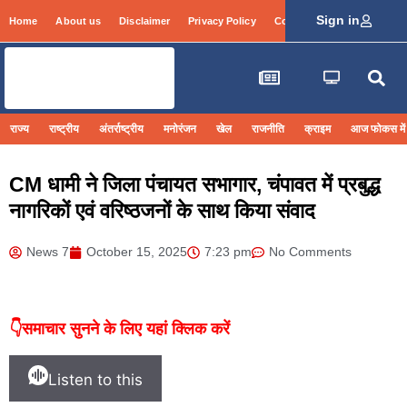
Sign in
Home
About us
Disclaimer
Privacy Policy
Contact Info
Login
राज्य
राष्ट्रीय
अंतर्राष्ट्रीय
मनोरंजन
खेल
राजनीति
क्राइम
आज फोकस में
CM धामी ने जिला पंचायत सभागार, चंपावत में प्रबुद्ध
नागरिकों एवं वरिष्ठजनों के साथ किया संवाद
News 7
October 15, 2025
7:23 pm
No Comments
👇समाचार सुनने के लिए यहां क्लिक करें
Listen to this