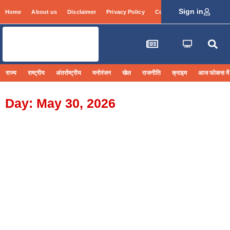
Sign in
Home
About us
Disclaimer
Privacy Policy
Contact Info
Login
राज्य
राष्ट्रीय
अंतर्राष्ट्रीय
मनोरंजन
खेल
राजनीति
क्राइम
आज फोकस में
Day: May 30, 2026