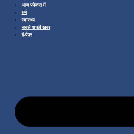
आज फोकस में
धर्म
स्वास्थ्य
सबसे अच्छी खबर
ई-पेपर