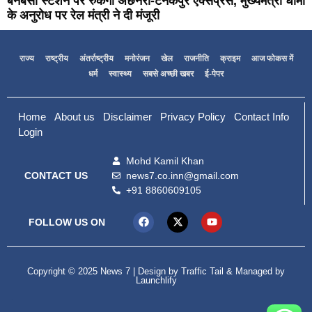
बनबसा स्टेशन पर रुकेगी अछनेरा-टनकपुर एक्सप्रेस, मुख्यमंत्री धामी
के अनुरोध पर रेल मंत्री ने दी मंजूरी
राज्य
राष्ट्रीय
अंतर्राष्ट्रीय
मनोरंजन
खेल
राजनीति
क्राइम
आज फोकस में
धर्म
स्वास्थ्य
सबसे अच्छी खबर
ई-पेपर
Home
About us
Disclaimer
Privacy Policy
Contact Info
Login
Mohd Kamil Khan
news7.co.inn@gmail.com
CONTACT US
+91 8860609105
FOLLOW US ON
Copyright © 2025 News 7 | Design by
Traffic Tail
& Managed by
Launchlify
99marketing tips