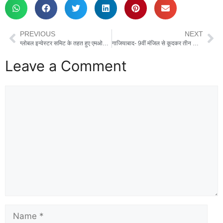
PREVIOUS
NEXT
ग्लोबल इन्वेस्टर समिट के तहत हुए एमओयू और उनकी ग्राउंडिंग की प्रगति को लेकर हुई उच्चस्तरीय समीक्षा, सीएम ने दिए निर्देश , परियोजनाओं के इम्प्लीमेंटेशन में न हो देरी
गाजियाबाद- 9वीं मंजिल से कूदकर तीन नाबालिग बहनों ने की खुदकुशी, परिवार में मचा कोहराम, कोरियन ऑनलाइन गेम खेलने की थी लत
Leave a Comment