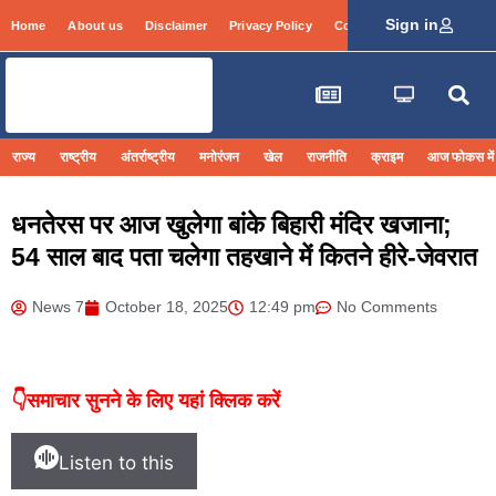
Sign in
Home
About us
Disclaimer
Privacy Policy
Contact Info
Login
राज्य
राष्ट्रीय
अंतर्राष्ट्रीय
मनोरंजन
खेल
राजनीति
क्राइम
आज फोकस में
धनतेरस पर आज खुलेगा बांके बिहारी मंदिर खजाना;
54 साल बाद पता चलेगा तहखाने में कितने हीरे-जेवरात
News 7
October 18, 2025
12:49 pm
No Comments
👇समाचार सुनने के लिए यहां क्लिक करें
Listen to this