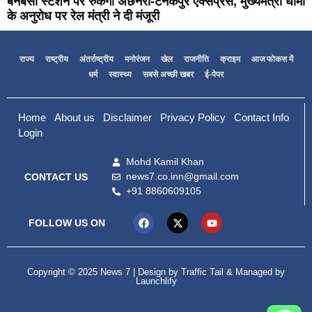
बनबसा स्टेशन पर रुकेगी अछनेरा-टनकपुर एक्सप्रेस, मुख्यमंत्री धामी
के अनुरोध पर रेल मंत्री ने दी मंजूरी
राज्य
राष्ट्रीय
अंतर्राष्ट्रीय
मनोरंजन
खेल
राजनीति
क्राइम
आज फोकस में
धर्म
स्वास्थ्य
सबसे अच्छी खबर
ई-पेपर
Home
About us
Disclaimer
Privacy Policy
Contact Info
Login
Mohd Kamil Khan
news7.co.inn@gmail.com
CONTACT US
+91 8860609105
FOLLOW US ON
Copyright © 2025 News 7 | Design by
Traffic Tail
& Managed by
Launchlify
99marketing tips