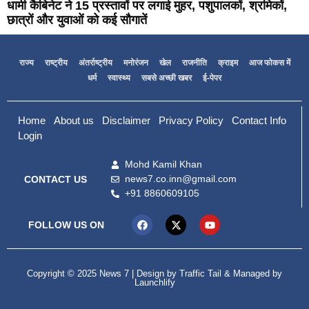
धामी कैबिनेट ने 15 प्रस्तावों पर लगाई मुहर, पशुपालकों, श्रमिकों,
छात्रों और युवाओं को कई सौगातें
राज्य
राष्ट्रीय
अंतर्राष्ट्रीय
मनोरंजन
खेल
राजनीति
क्राइम
आज फोकस में
धर्म
स्वास्थ्य
सबसे अच्छी खबर
ई-पेपर
Home
About us
Disclaimer
Privacy Policy
Contact Info
Login
Mohd Kamil Khan
news7.co.inn@gmail.com
CONTACT US
+91 8860609105
FOLLOW US ON
Copyright © 2025 News 7 | Design by
Traffic Tail
& Managed by
Launchlify
99marketing tips