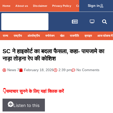
Sign in
Home
About us
Disclaimer
Privacy Policy
Contact Info
Login
राज्य
राष्ट्रीय
अंतर्राष्ट्रीय
मनोरंजन
खेल
राजनीति
क्राइम
आज फोकस में
SC ने हाइकोर्ट का बदला फैसला, कहा- पायजामे का
नाड़ा तोड़ना रेप की कोशिश
News 7
February 18, 2026
2:39 pm
No Comments
👇समाचार सुनने के लिए यहां क्लिक करें
Listen to this