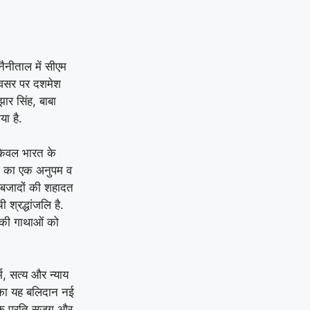
 नैनीताल में सीएम
े अवसर पर दशमेश
झार सिंह, बाबा
ा है.
न केवल भारत के
्याग का एक अनुपम व
ाहिबजादों की शहादत
श्रद्धांजलि है.
म की गाथाओं को
र्म, सत्य और न्याय
उनका यह बलिदान नई
ों के प्रति सजग और