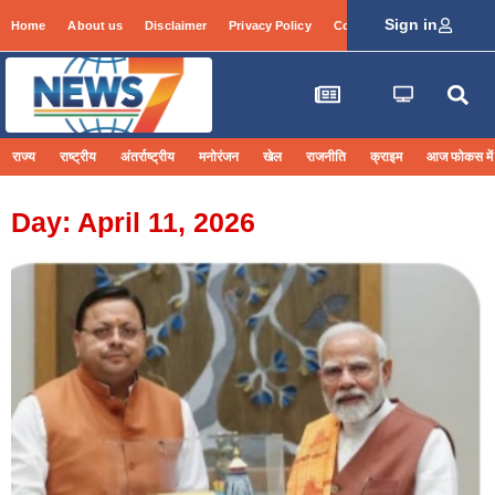
Sign in
Home
About us
Disclaimer
Privacy Policy
Contact Info
Login
राज्य
राष्ट्रीय
अंतर्राष्ट्रीय
मनोरंजन
खेल
राजनीति
क्राइम
आज फोकस में
Day: April 11, 2026