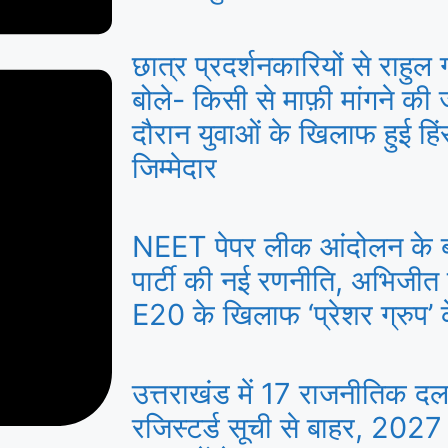
छात्र प्रदर्शनकारियों से राहुल
बोले- किसी से माफ़ी मांगने की ज
दौरान युवाओं के खिलाफ हुई हि
जिम्मेदार
NEET पेपर लीक आंदोलन के 
पार्टी की नई रणनीति, अभिजीत
E20 के खिलाफ ‘प्रेशर ग्रुप’ के
उत्तराखंड में 17 राजनीतिक द
रजिस्टर्ड सूची से बाहर, 2027