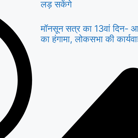
लड़ सकेंगे
मॉनसून सत्र का 13वां दिन- आज
का हंगामा, लोकसभा की कार्यव