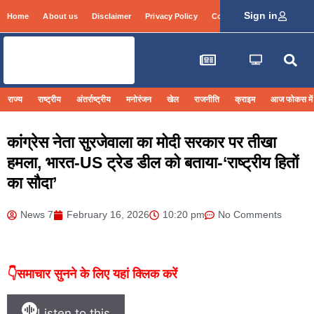
Sign in
Home
About us
Disclaimer
Privacy Policy
Contact Info
Login
राज्य
राष्ट्रीय
अंतर्राष्ट्रीय
मनोरंजन
खेल
राजनीति
क्राइम
आज फोकस में
कांग्रेस नेता सुरजेवाला का मोदी सरकार पर तीखा
हमला, भारत-US ट्रेड डील को बताया-‘राष्ट्रीय हितों
का सौदा’
News 7
February 16, 2026
10:20 pm
No Comments
👇समाचार सुनने के लिए यहां क्लिक करें
Listen to this