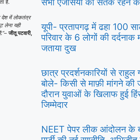
सभी एजेंसियों को सतर्क रहने के 
ा है.
ेश में लोकतंत्र
यूपी- प्रतापगढ़ में ढहा 100 स
ट लेना यही
ै.”
–
जीतू पटवारी,
परिवार के 6 लोगों की दर्दनाक 
जताया दुख
छात्र प्रदर्शनकारियों से राहुल
बोले- किसी से माफ़ी मांगने की ज
दौरान युवाओं के खिलाफ हुई हि
जिम्मेदार
NEET पेपर लीक आंदोलन के 
पार्टी की नई रणनीति, अभिजीत