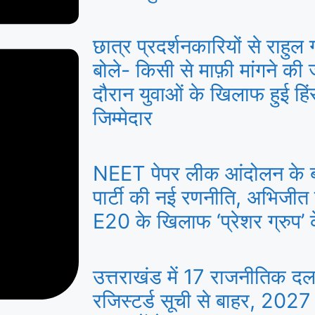
छात्र प्रदर्शनकारियों से राहुल
बोले- किसी से माफ़ी मांगने की ज
दौरान युवाओं के खिलाफ हुई हि
जिम्मेदार
NEET पेपर लीक आंदोलन के 
पार्टी की नई रणनीति, अभिजीत
E20 के खिलाफ ‘प्रेशर ग्रुप’ के
उत्तराखंड में 17 राजनीतिक द
रजिस्टर्ड सूची से बाहर, 2027