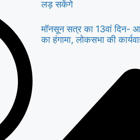
लड़ सकेंगे
मॉनसून सत्र का 13वां दिन- आज
का हंगामा, लोकसभा की कार्यव