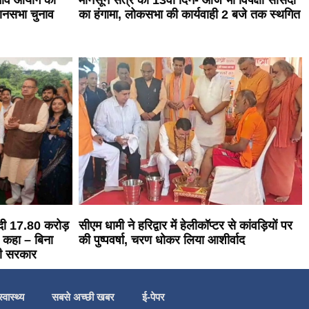
ुनाव आयोग की
मॉनसून सत्र का 13वां दिन- आज भी विपक्षी सांसदों
धानसभा चुनाव
का हंगामा, लोकसभा की कार्यवाही 2 बजे तक स्थगित
 दी 17.80 करोड़
सीएम धामी ने हरिद्वार में हेलीकॉप्टर से कांवड़ियों पर
 कहा – बिना
की पुष्पवर्षा, चरण धोकर लिया आशीर्वाद
ही सरकार
स्वास्थ्य
सबसे अच्छी खबर
ई-पेपर