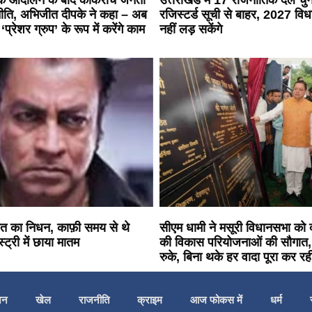
 आंदोलन के बाद कॉकरोच जनता
उत्तराखंड में 17 राजनीतिक दल च
णनीति, अभिजीत दीपके ने कहा – अब
रजिस्टर्ड सूची से बाहर, 2027 वि
रेशर ग्रुप’ के रूप में करेंगे काम
नहीं लड़ सकेंगे
ावत का निधन, काफ़ी समय से थे
सीएम धामी ने मसूरी विधानसभा को
्ट्री में छाया मातम
की विकास परियोजनाओं की सौगात,
रुके, बिना थके हर वादा पूरा कर र
जन
खेल
राजनीति
क्राइम
आज फोकस में
धर्म