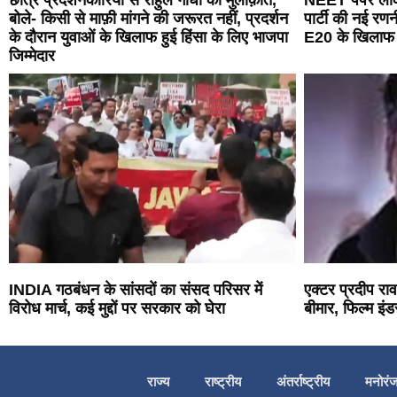
छात्र प्रदर्शनकारियों से राहुल गांधी का मुलाक़ात,
NEET पेपर लीक
बोले- किसी से माफ़ी मांगने की जरूरत नहीं, प्रदर्शन
पार्टी की नई र
के दौरान युवाओं के खिलाफ हुई हिंसा के लिए भाजपा
E20 के खिलाफ ‘प्
जिम्मेदार
INDIA गठबंधन के सांसदों का संसद परिसर में
एक्टर प्रदीप र
विरोध मार्च, कई मुद्दों पर सरकार को घेरा
बीमार, फिल्म इंडस
राज्य
राष्ट्रीय
अंतर्राष्ट्रीय
मनोरं