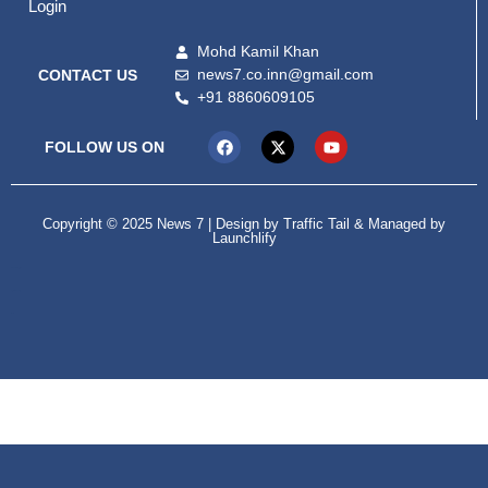
Login
Mohd Kamil Khan
news7.co.inn@gmail.com
CONTACT US
+91 8860609105
FOLLOW US ON
Copyright © 2025 News 7 | Design by
Traffic Tail
& Managed by
Launchlify
99marketing tips
Digital Convey
lexifo